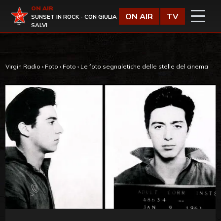
Vai al contenuto
ON AIR
Virgin Radio
ON AIR
TV
SUNSET IN ROCK - CON GIULIA
SALVI
Virgin Radio
›
Foto
›
Foto
›
Le foto segnaletiche delle stelle del cinema