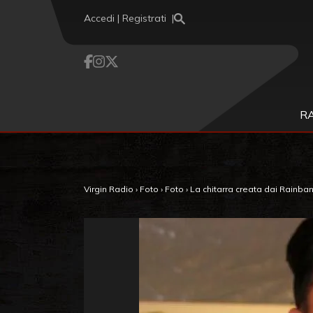
Vai al contenuto
Accedi | Registrati
R
Virgin Radio
›
Foto
›
Foto
›
La chitarra creata dai Rainba