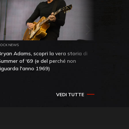
ROCK NEWS
ROCK NEW
Bryan Adams, scopri la vera storia di
Anthony 
Summer of ‘69 (e del perché non
mia amic
riguarda l'anno 1969)
VEDI TUTTE