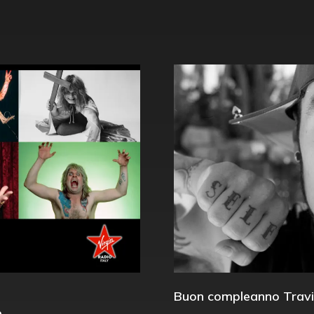
Buon compleanno Travi
e