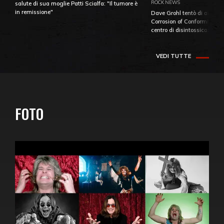
ROCK NEWS
salute di sua moglie Patti Scialfa: "Il tumore è
in remissione"
Dave Grohl tentò di aiutare
Corrosion of Conformity fino
centro di disintossicazione
VEDI TUTTE
FOTO