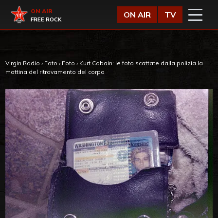
Vai al contenuto
Virgin Radio
ON AIR
ON AIR
TV
FREE ROCK
Virgin Radio
›
Foto
›
Foto
›
Kurt Cobain: le foto scattate dalla polizia la
mattina del ritrovamento del corpo