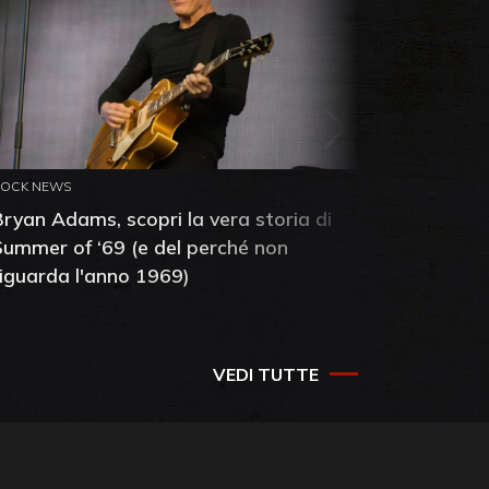
ROCK NEWS
ROCK NEW
Bryan Adams, scopri la vera storia di
Anthony 
Summer of ‘69 (e del perché non
mia amic
riguarda l'anno 1969)
VEDI TUTTE