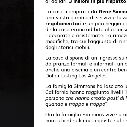
di dollari,
3 milioni in più rispet
La casa, comprata da
Gene Simm
una vasta gamma di servizi e lussi
regolamentari
e un parcheggio p
della casa erano adibite alla con
ridecorate e risistemate. La rimoz
modifiche, tra cui l’aggiunta di ri
degli storici mobili.
La casa dispone di un ingresso su d
da pranzo formali e informali, un b
anche una piscina e un centro bene
Dollar Listing Los Angeles.
La famiglia Simmons ha lasciato l
California hanno raggiunto livelli “i
persone che hanno creato posti di l
quando è troppo è troppo
“.
Ora la famiglia Simmons vive su un
non richiede alcuna imposta sul re