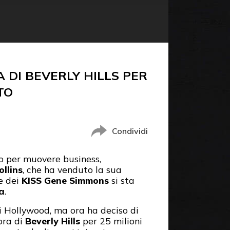
 DI BEVERLY HILLS PER
TO
Condividi
o per muovere business,
ollins
, che ha venduto la sua
re dei
KISS Gene Simmons
si sta
ia
.
di Hollywood, ma ora ha deciso di
ora di
Beverly Hills
per 25 milioni