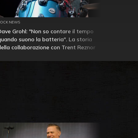
ROCK NEWS
Dave Grohl: "Non so contare il tempo
quando suono la batteria". La storia
della collaborazione con Trent Reznor