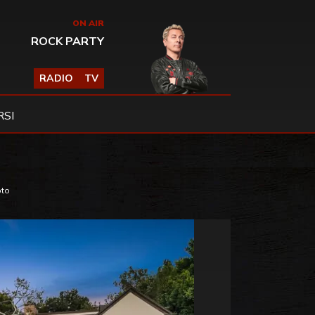
ON AIR
ROCK PARTY
RADIO
TV
SI
oto