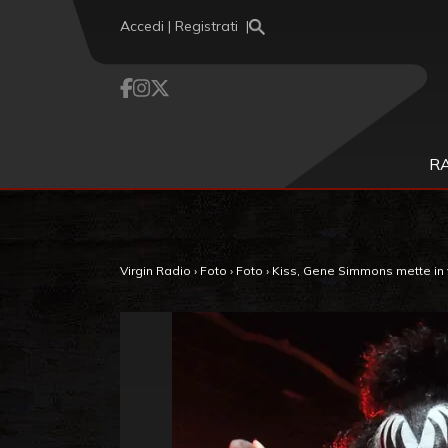
Vai al contenuto
Accedi | Registrati
R
Virgin Radio
›
Foto
›
Foto
›
Kiss, Gene Simmons mette in ven