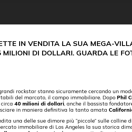
ETTE IN VENDITA LA SUA MEGA-VILLA
5 MILIONI DI DOLLARI. GUARDA LE FO
 grandi rockstar stanno sicuramente cercando un mod
stabili del marcato, il campo immobiliare. Dopo
Phil C
 circa
40 milioni di dollari
, anche il bassista fondato
asciare in maniera definitiva la tanto amata
Californ
ita una delle sue dimore più “piccole” sulle colline 
mercato immobiliare di Los Angeles la sua storica dim