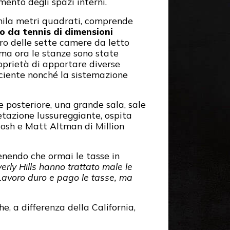
mento degli spazi interni.
 mila metri quadrati, comprende
 da tennis di dimensioni
tro delle sette camere da letto
 ma ora le stanze sono state
oprietà di apportare diverse
ficiente nonché la sistemazione
e posteriore, una grande sala, sale
getazione lussureggiante, ospita
Josh e Matt Altman di Million
enendo che ormai le tasse in
verly Hills hanno trattato male le
. Lavoro duro e pago le tasse, ma
, a differenza della California,