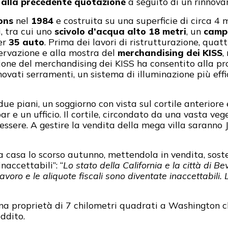
to alla precedente quotazione
a seguito di un rinnova
ons
nel
1984
e costruita su una superficie di circa 4
, tra cui uno
scivolo d’acqua alto 18 metri
, un
campo
er
35 auto
. Prima dei lavori di ristrutturazione, quat
servazione e alla mostra del
merchandising dei KISS
,
ione del merchandising dei KISS ha consentito alla pr
nnovati serramenti, un sistema di illuminazione più ef
ue piani, un soggiorno con vista sul cortile anteriore 
ar e un ufficio. Il cortile, circondato da una vasta ve
ssere. A gestire la vendita della mega villa saranno 
a casa lo scorso autunno, mettendola in vendita, sost
naccettabili”: “
Lo stato della California e la città di Be
avoro e le aliquote fiscali sono diventate inaccettabili
a proprietà di 7 chilometri quadrati a Washington che
ddito.