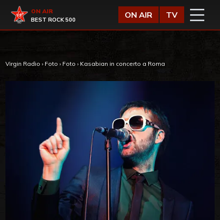
Vai al contenuto
Virgin Radio
ON AIR
ON AIR
TV
BEST ROCK 500
Virgin Radio
›
Foto
›
Foto
›
Kasabian in concerto a Roma