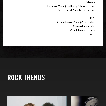
Stevie
Praise You (Fatboy Slim cover)
L.S.F. (Lost Souls Forever)
BIS
Goodbye Kiss (Acoustic)
Comeback Kid
Vlad the Impaler
Fire
ROCK TRENDS