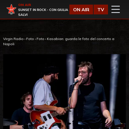
Vai al contenuto
ON AIR
Virgin Radio
ON AIR
TV
SUNSET IN ROCK - CON GIULIA
SALVI
Virgin Radio
›
Foto
›
Foto
›
Kasabian: guarda le foto del concerto a
Napoli