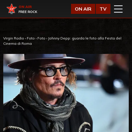
Vai al contenuto
Virgin Radio
ON AIR
ON AIR
TV
FREE ROCK
Virgin Radio
›
Foto
›
Foto
›
Johnny Depp: guarda le foto alla Festa del
Cinema di Roma