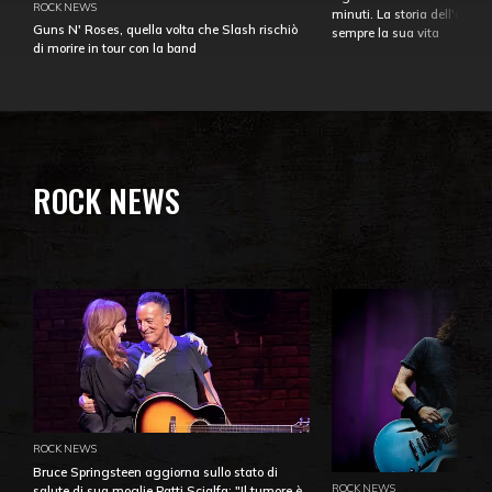
ROCK NEWS
minuti. La storia dell'over
Guns N' Roses, quella volta che Slash rischiò
sempre la sua vita
di morire in tour con la band
ROCK NEWS
ROCK NEWS
Bruce Springsteen aggiorna sullo stato di
ROCK NEWS
salute di sua moglie Patti Scialfa: "Il tumore è