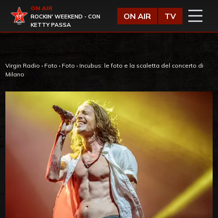
Vai al contenuto
ON AIR
Virgin Radio
ON AIR
TV
ROCKIN' WEEKEND - CON
KETTY PASSA
Virgin Radio
›
Foto
›
Foto
›
Incubus: le foto e la scaletta del concerto di
Milano