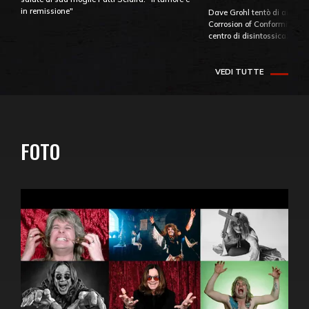
in remissione"
Dave Grohl tentò di aiutare
Corrosion of Conformity fino
centro di disintossicazione
VEDI TUTTE
FOTO