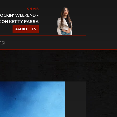
ON AIR
OCKIN' WEEKEND -
CON KETTY PASSA
RADIO
TV
SI