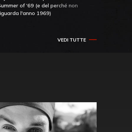
Summer of ‘69 (e del perché non
mia amic
riguarda l'anno 1969)
VEDI TUTTE