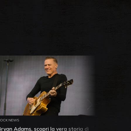
ROCK NEWS
ROCK NEW
Bryan Adams, scopri la vera storia di
Anthony 