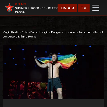
Vai al contenuto
ON AIR
Virgin Radio
ON AIR
TV
SUMMER IN ROCK - CON KETTY
PASSA
Virgin Radio
›
Foto
›
Foto
›
Imagine Dragons: guarda le foto più belle dal
concerto a Milano Rocks