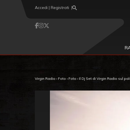
Vai al contenuto
Accedi | Registrati
R
Virgin Radio
›
Foto
›
Foto
›
Il Dj Set di Virgin Radio sul p