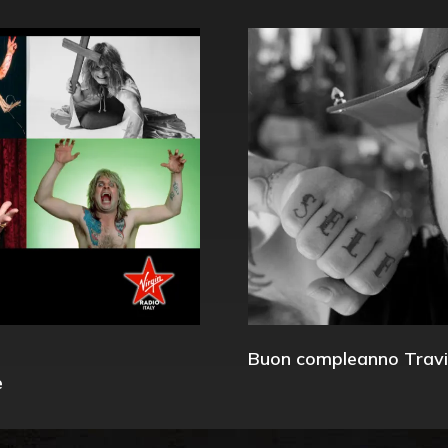
Buon compleanno Travi
e