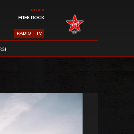
ON AIR
FREE ROCK
RADIO
TV
SI