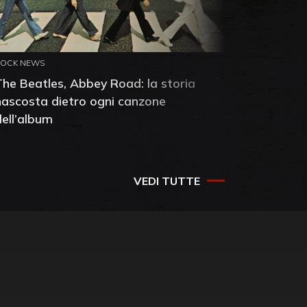
ROCK NEWS
ROCK NEW
The Beatles, Abbey Road: la storia
Neil You
nascosta dietro ogni canzone
dell'alb
dell’album
che salv
success
VEDI TUTTE