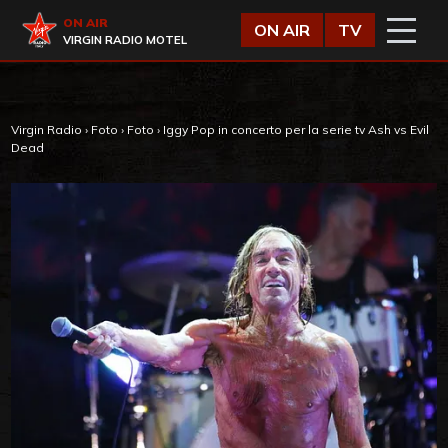
Vai al contenuto
Virgin Radio
ON AIR
ON AIR
TV
VIRGIN RADIO MOTEL
Virgin Radio
›
Foto
›
Foto
›
Iggy Pop in concerto per la serie tv Ash vs Evil
Dead