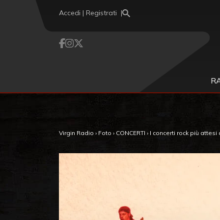
Vai al contenuto
Accedi | Registrati
R
Virgin Radio
›
Foto
›
CONCERTI
›
I concerti rock più attesi 