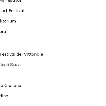
oni Festival
sart Festival
ditorium
iera
Festival del Vittoriale
degli Scavi
ta Giuliana
Udine