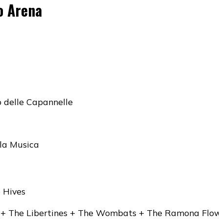
o Arena
 delle Capannelle
lla Musica
 Hives
t + The Libertines + The Wombats + The Ramona Flo