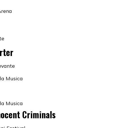
Arena
te
rter
Levante
lla Musica
lla Musica
ocent Criminals