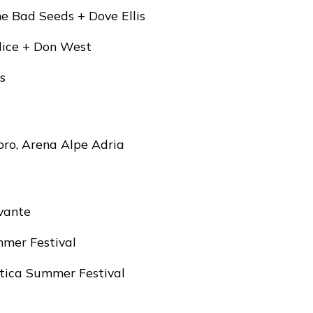
e Bad Seeds + Dove Ellis
Alice + Don West
s
oro, Arena Alpe Adria
evante
mmer Festival
stica Summer Festival