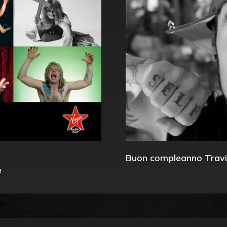
Buon compleanno Travi
e