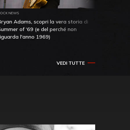
ROCK NEWS
ROCK NEW
Bryan Adams, scopri la vera storia di
Anthony 
Summer of ‘69 (e del perché non
mia amic
riguarda l'anno 1969)
VEDI TUTTE