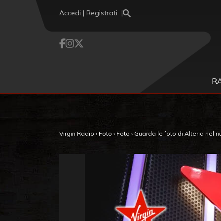
Vai al contenuto
Accedi | Registrati
R
Virgin Radio
›
Foto
›
Foto
›
Guarda le foto di Alteria nel n