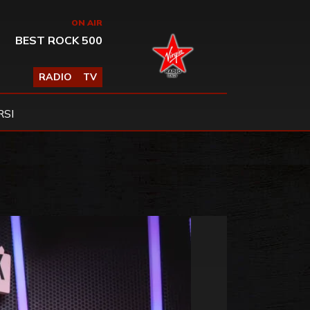
ON AIR
BEST ROCK 500
RADIO
TV
SI