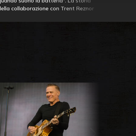
quando suono la batteria". La storia
della collaborazione con Trent Reznor