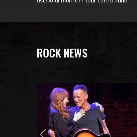
rischiò di morire in tour con la band
ROCK NEWS