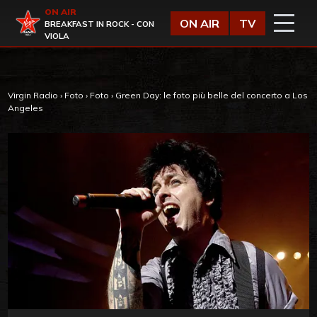
Vai al contenuto
ON AIR
Virgin Radio
ON AIR
TV
BREAKFAST IN ROCK - CON
VIOLA
Virgin Radio
›
Foto
›
Foto
›
Green Day: le foto più belle del concerto a Los
Angeles