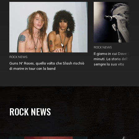
ROCK NEWS
Il giorno in cui Dave Gahan
ROCK NEWS
minuti. La storia dell'over
Guns N' Roses, quella volta che Slash rischiò
sempre la sua vita
di morire in tour con la band
ROCK NEWS