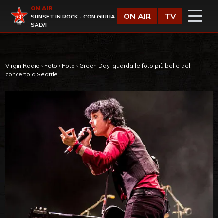
Vai al contenuto
ON AIR
Virgin Radio
ON AIR
TV
SUNSET IN ROCK - CON GIULIA
SALVI
Virgin Radio
›
Foto
›
Foto
›
Green Day: guarda le foto più belle del
concerto a Seattle