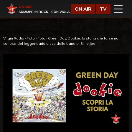
Vai al contenuto
Virgin Radio
ON AIR
ON AIR
TV
SUMMER IN ROCK - CON VIOLA
Virgin Radio
›
Foto
›
Foto
›
Green Day, Dookie: la storia che forse non
conosci del leggendario disco della band di Billie Joe