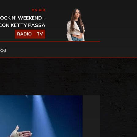
ON AIR
OCKIN' WEEKEND -
CON KETTY PASSA
RADIO
TV
SI