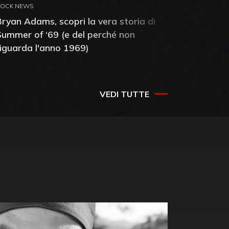
ROCK NEWS
ROCK NEW
Bryan Adams, scopri la vera storia di
Anthony 
Summer of ‘69 (e del perché non
mia amic
riguarda l'anno 1969)
VEDI TUTTE