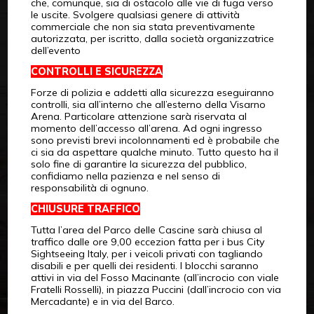
che, comunque, sia di ostacolo alle vie di fuga verso
le uscite. Svolgere qualsiasi genere di attività
commerciale che non sia stata preventivamente
autorizzata, per iscritto, dalla società organizzatrice
dell’evento
CONTROLLI E SICUREZZA
Forze di polizia e addetti alla sicurezza eseguiranno
controlli, sia all’interno che all’esterno della Visarno
Arena. Particolare attenzione sarà riservata al
momento dell’accesso all’arena. Ad ogni ingresso
sono previsti brevi incolonnamenti ed è probabile che
ci sia da aspettare qualche minuto. Tutto questo ha il
solo fine di garantire la sicurezza del pubblico,
confidiamo nella pazienza e nel senso di
responsabilità di ognuno.
CHIUSURE TRAFFICO
Tutta l’area del Parco delle Cascine sarà chiusa al
traffico dalle ore 9,00 eccezion fatta per i bus City
Sightseeing Italy, per i veicoli privati con tagliando
disabili e per quelli dei residenti. I blocchi saranno
attivi in via del Fosso Macinante (all’incrocio con viale
Fratelli Rosselli), in piazza Puccini (dall’incrocio con via
Mercadante) e in via del Barco.