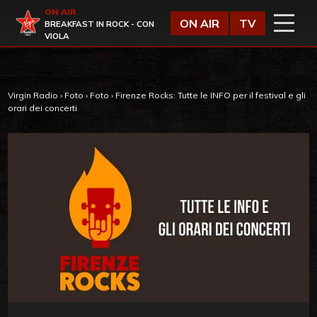
Vai al contenuto
ON AIR
Virgin Radio
ON AIR
TV
BREAKFAST IN ROCK - CON
VIOLA
Virgin Radio
›
Foto
›
Foto
›
Firenze Rocks: Tutte le INFO per il festival e gli
orari dei concerti