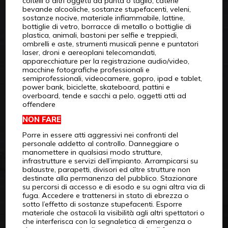
coltelli o altri oggetti da punta o taglio, catene
bevande alcooliche, sostanze stupefacenti, veleni,
sostanze nocive, materiale infiammabile, lattine,
bottiglie di vetro, borracce di metallo o bottiglie di
plastica, animali, bastoni per selfie e treppiedi,
ombrelli e aste, strumenti musicali penne e puntatori
laser, droni e aereoplani telecomandati,
apparecchiature per la registrazione audio/video,
macchine fotografiche professionali e
semiprofessionali, videocamere, gopro, ipad e tablet,
power bank, biciclette, skateboard, pattini e
overboard, tende e sacchi a pelo, oggetti atti ad
offendere
NON FARE
Porre in essere atti aggressivi nei confronti del
personale addetto al controllo. Danneggiare o
manomettere in qualsiasi modo strutture,
infrastrutture e servizi dell’impianto. Arrampicarsi su
balaustre, parapetti, divisori ed altre strutture non
destinate alla permanenza del pubblico. Stazionare
su percorsi di accesso e di esodo e su ogni altra via di
fuga. Accedere e trattenersi in stato di ebrezza o
sotto l’effetto di sostanze stupefacenti. Esporre
materiale che ostacoli la visibilità agli altri spettatori o
che interferisca con la segnaletica di emergenza o