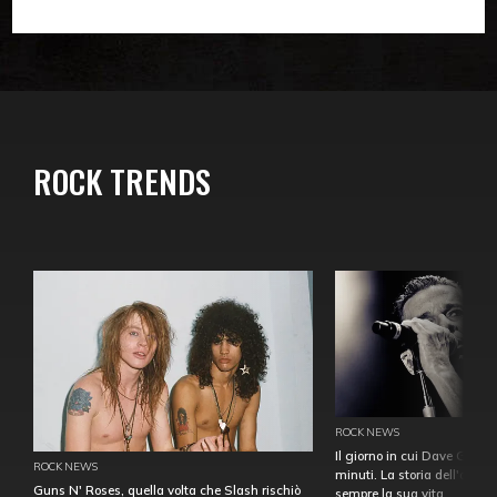
ROCK TRENDS
ROCK NEWS
Il giorno in cui Dave Gahan
ROCK NEWS
minuti. La storia dell'over
Guns N' Roses, quella volta che Slash rischiò
sempre la sua vita