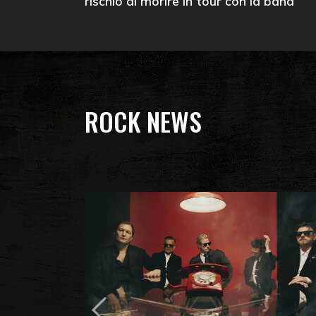
rischiò di morire in tour con la band
ROCK NEWS