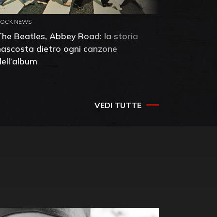
ROCK NEWS
ROCK NEW
The Beatles, Abbey Road: la storia
Neil You
nascosta dietro ogni canzone
dell'alb
dell’album
che salv
success
VEDI TUTTE