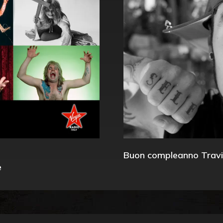
Buon compleanno Travi
e