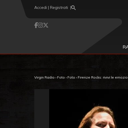
Vai al contenuto
Accedi | Registrati
R
Virgin Radio
›
Foto
›
Foto
›
Firenze Rocks: rivivi le emozion