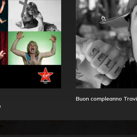
Buon compleanno Travi
e