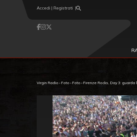
Vai al contenuto
Accedi | Registrati
R
Virgin Radio
›
Foto
›
Foto
›
Firenze Rocks, Day 3: guarda l