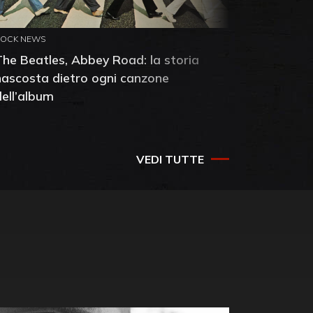
ROCK NEWS
ROCK NEW
The Beatles, Abbey Road: la storia
Neil You
nascosta dietro ogni canzone
dell'alb
dell’album
che salv
success
VEDI TUTTE