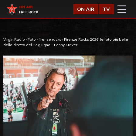
Vai al contenuto
Virgin Radio
ON AIR
ON AIR
TV
FREE ROCK
Virgin Radio
›
Foto
›
firenze rocks
›
Firenze Rocks 2026: le foto più belle
della diretta del 12 giugno – Lenny Kravitz