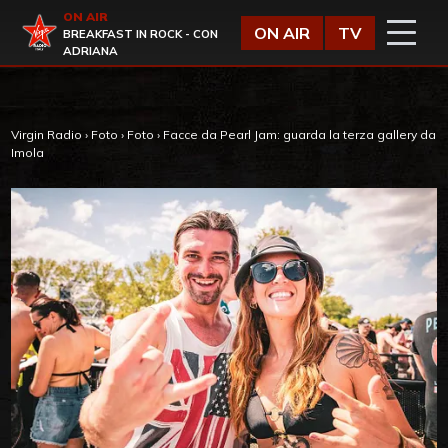
Vai al contenuto
ON AIR
Virgin Radio
ON AIR
TV
BREAKFAST IN ROCK - CON
ADRIANA
Virgin Radio
›
Foto
›
Foto
›
Facce da Pearl Jam: guarda la terza gallery da
Imola