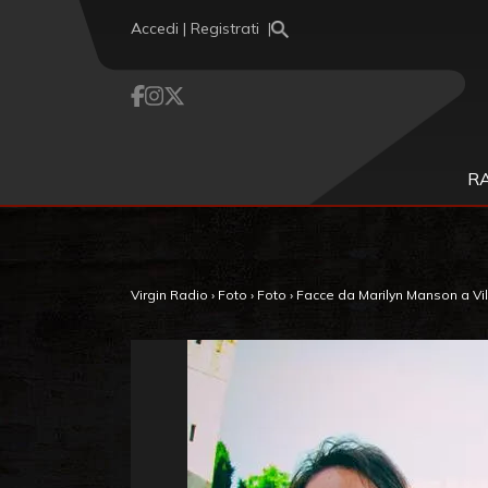
Vai al contenuto
Accedi | Registrati
R
Virgin Radio
›
Foto
›
Foto
›
Facce da Marilyn Manson a Vil