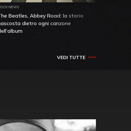
ROCK NEWS
ROCK NEW
The Beatles, Abbey Road: la storia
Neil You
nascosta dietro ogni canzone
dell'alb
dell’album
che salv
success
VEDI TUTTE