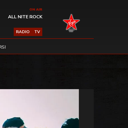
ON AIR
ALL NITE ROCK
RADIO
TV
SI