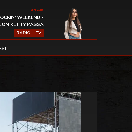
ON AIR
OCKIN' WEEKEND -
CON KETTY PASSA
RADIO
TV
SI