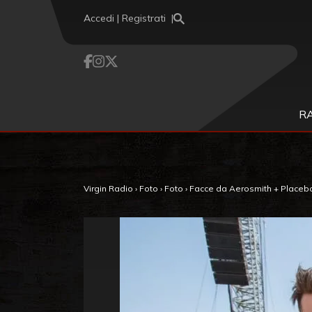
Vai al contenuto
Accedi | Registrati
R
Virgin Radio
›
Foto
›
Foto
›
Facce da Aerosmith + Placebo