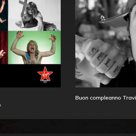
Buon compleanno Travi
e