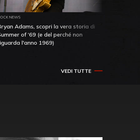
ROCK NEWS
ROCK NEW
Bryan Adams, scopri la vera storia di
Anthony 
Summer of ‘69 (e del perché non
mia amic
riguarda l'anno 1969)
VEDI TUTTE