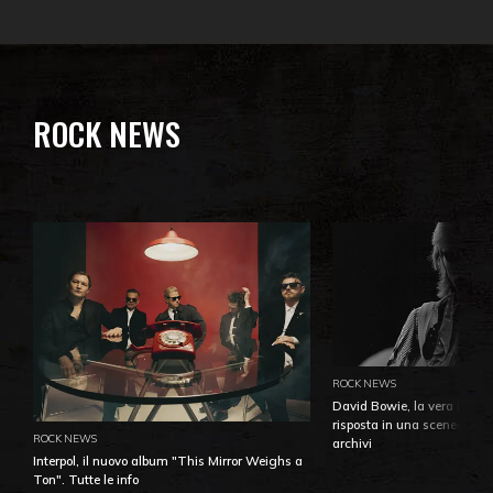
ROCK NEWS
ROCK NEWS
David Bowie, la vera identi
risposta in una sceneggiatu
ROCK NEWS
archivi
Interpol, il nuovo album "This Mirror Weighs a
Ton". Tutte le info