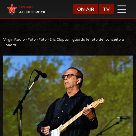
Vai al contenuto
Virgin Radio
ON AIR
ON AIR
TV
ALL NITE ROCK
Virgin Radio
›
Foto
›
Foto
›
Eric Clapton: guarda le foto del concerto a
Londra