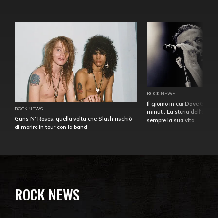
ROCK NEWS
Il giorno in cui Dave Gahan
ROCK NEWS
minuti. La storia dell'over
Guns N' Roses, quella volta che Slash rischiò
sempre la sua vita
di morire in tour con la band
ROCK NEWS