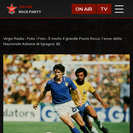
Vai al contenuto
Virgin Radio
ON AIR
ON AIR
TV
ROCK PARTY
Virgin Radio
›
Foto
›
Foto
›
È morto il grande Paolo Rossi, l’eroe della
Nazionale Italiana di Spagna ’82