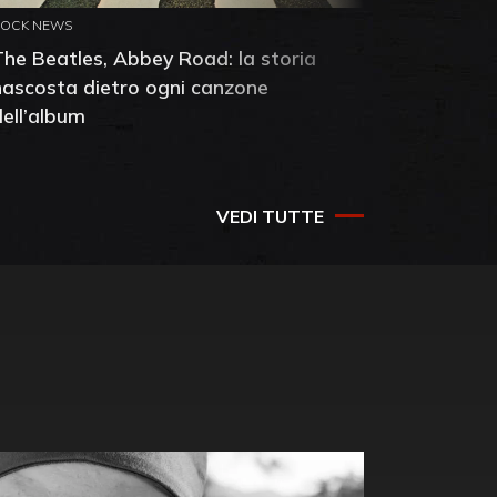
ROCK NEWS
ROCK NEW
The Beatles, Abbey Road: la storia
Neil You
nascosta dietro ogni canzone
dell'alb
dell’album
che salv
success
VEDI TUTTE