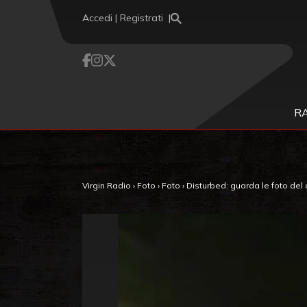
Vai al contenuto
Accedi | Registrati
R
Virgin Radio
›
Foto
›
Foto
›
Disturbed: guarda le foto del 