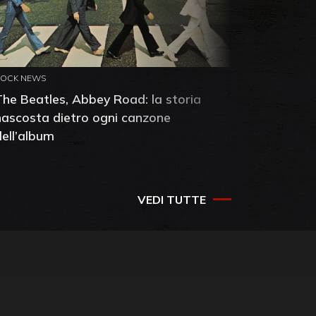
ROCK NEWS
ROCK NEW
The Beatles, Abbey Road: la storia
Neil You
nascosta dietro ogni canzone
dell'alb
dell’album
che salv
success
VEDI TUTTE