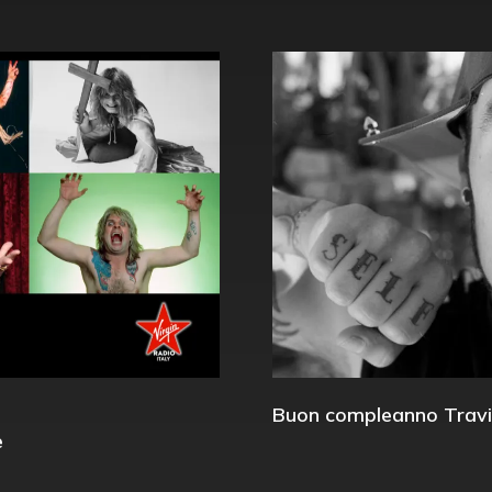
Buon compleanno Travi
e