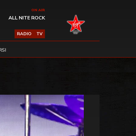
ON AIR
ALL NITE ROCK
RADIO
TV
SI