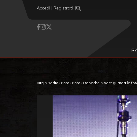
Vai al contenuto
Accedi | Registrati
R
Virgin Radio
›
Foto
›
Foto
›
Depeche Mode: guarda le foto 