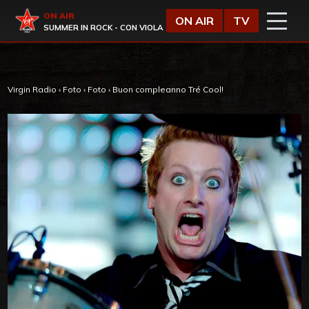
Vai al contenuto
Virgin Radio
ON AIR
ON AIR
TV
SUMMER IN ROCK - CON VIOLA
Virgin Radio
›
Foto
›
Foto
›
Buon compleanno Tré Cool!