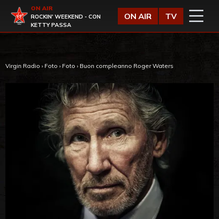
Vai al contenuto
ON AIR
Virgin Radio
ON AIR
TV
ROCKIN' WEEKEND - CON
KETTY PASSA
Virgin Radio
›
Foto
›
Foto
›
Buon compleanno Roger Waters