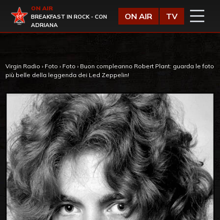
Vai al contenuto
ON AIR
Virgin Radio
ON AIR
TV
BREAKFAST IN ROCK - CON
ADRIANA
Virgin Radio
›
Foto
›
Foto
›
Buon compleanno Robert Plant: guarda le foto
più belle della leggenda dei Led Zeppelin!