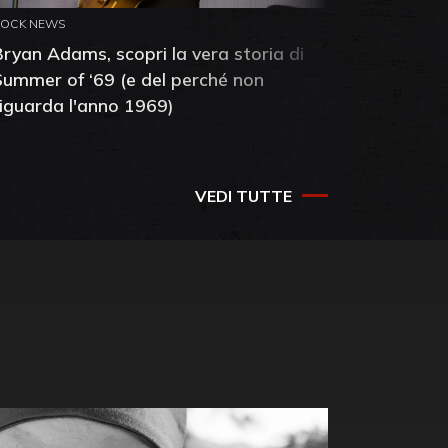
ROCK NEWS
ROCK NEW
Bryan Adams, scopri la vera storia di
Anthony 
Summer of ‘69 (e del perché non
mia amic
riguarda l'anno 1969)
VEDI TUTTE