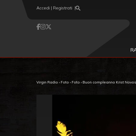
Vai al contenuto
Accedi | Registrati
R
Virgin Radio
›
Foto
›
Foto
›
Buon compleanno Krist Novosel