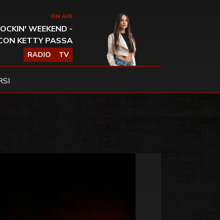
ON AIR
OCKIN' WEEKEND -
CON KETTY PASSA
RADIO
TV
SI