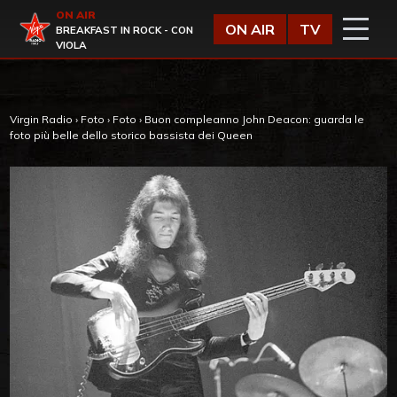
Vai al contenuto
ON AIR
Virgin Radio
ON AIR
TV
BREAKFAST IN ROCK - CON
VIOLA
Virgin Radio
›
Foto
›
Foto
›
Buon compleanno John Deacon: guarda le
foto più belle dello storico bassista dei Queen