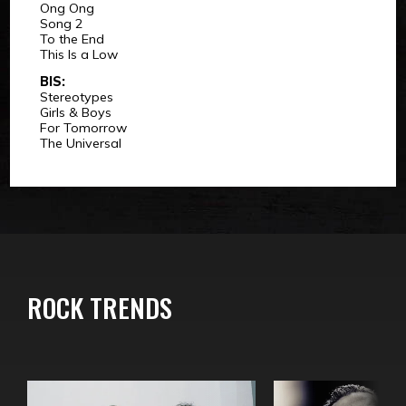
Ong Ong
Song 2
To the End
This Is a Low
BIS:
Stereotypes
Girls & Boys
For Tomorrow
The Universal
ROCK TRENDS