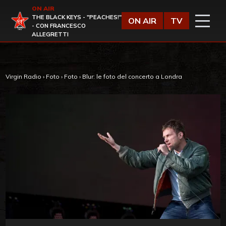
Vai al contenuto
ON AIR
Virgin Radio
THE BLACK KEYS - "PEACHES!"
ON AIR
TV
- CON FRANCESCO
ALLEGRETTI
Virgin Radio
›
Foto
›
Foto
›
Blur: le foto del concerto a Londra