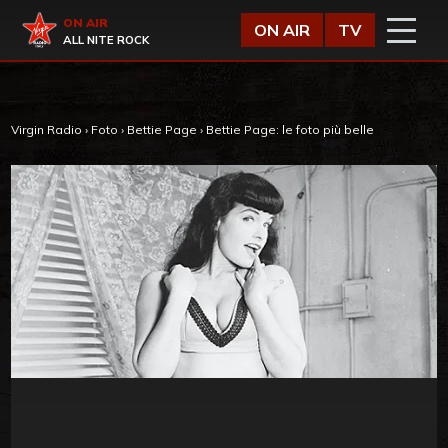
Vai al contenuto
Virgin Radio
ON AIR
ON AIR
TV
ALL NITE ROCK
Virgin Radio
›
Foto
›
Bettie Page
›
Bettie Page: le foto più belle