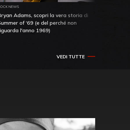
ROCK NEWS
ROCK NEW
Bryan Adams, scopri la vera storia di
Anthony 
Summer of ‘69 (e del perché non
mia amic
riguarda l'anno 1969)
VEDI TUTTE