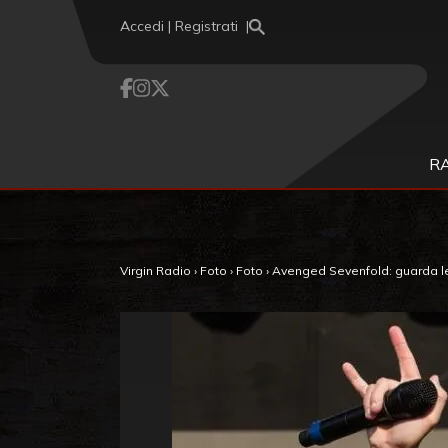
Vai al contenuto
Accedi | Registrati
R
Virgin Radio
›
Foto
›
Foto
›
Avenged Sevenfold: guarda le 