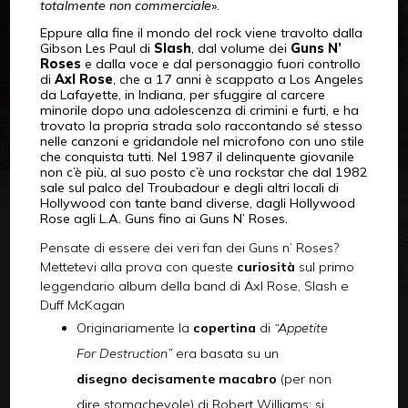
totalmente non commerciale
».
Eppure alla fine il mondo del rock viene travolto dalla
Gibson Les Paul di
Slash
, dal volume dei
Guns N’
Roses
e dalla voce e dal personaggio fuori controllo
di
Axl Rose
, che a 17 anni è scappato a Los Angeles
da Lafayette, in Indiana, per sfuggire al carcere
minorile dopo una adolescenza di crimini e furti, e ha
trovato la propria strada solo raccontando sé stesso
nelle canzoni e gridandole nel microfono con uno stile
che conquista tutti. Nel 1987 il delinquente giovanile
non c’è più, al suo posto c’è una rockstar che dal 1982
sale sul palco del Troubadour e degli altri locali di
Hollywood con tante band diverse, dagli Hollywood
Rose agli L.A. Guns fino ai Guns N’ Roses.
Pensate di essere dei veri fan dei Guns n’ Roses?
Mettetevi alla prova con queste
curiosità
sul primo
leggendario album della band di Axl Rose, Slash e
Duff McKagan
Originariamente la
copertina
di
“Appetite
For Destruction”
era basata su un
disegno decisamente macabro
(per non
dire stomachevole) di Robert Williams: si