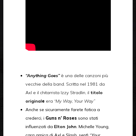
“Anything Goes”
è una delle canzoni più
vecchie della band. Scritta nel 1981 da
Axl e il chitarrista Izzy Stradlin, il
titolo
original
e
era
“My Way, Your Way”
Anche se sicuramente farete fatica a
crederci, i
Guns n’ Roses
sono stati
influenzati da
Elton John
. Michelle Young,
cara amica di Axl e Slash, sentì
“Your