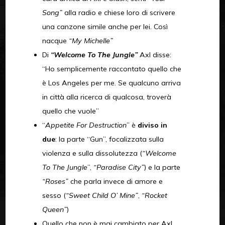
Song”
alla radio e chiese loro di scrivere
una canzone simile anche per lei. Così
nacque
“My Michelle”
Di
“Welcome To The Jungle”
Axl disse:
“Ho semplicemente raccontato quello che
è Los Angeles per me. Se qualcuno arriva
in città alla ricerca di qualcosa, troverà
quello che vuole”
“
Appetite For Destruction
” è
diviso in
due
: la parte “Gun”, focalizzata sulla
violenza e sulla dissolutezza (
“Welcome
To The Jungle
”,
“Paradise City”
) e la parte
“Roses”
che parla invece di amore e
sesso (
“Sweet Child O’ Mine”
,
“Rocket
Queen”
)
Quello che non è mai cambiato per Axl