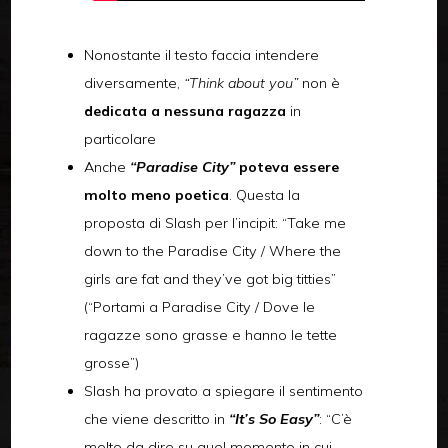
Nonostante il testo faccia intendere
diversamente,
“Think about you”
non è
dedicata a nessuna ragazza
in
particolare
Anche
“Paradise City”
poteva essere
molto meno poetica
. Questa la
proposta di Slash per l’incipit: “Take me
down to the Paradise City / Where the
girls are fat and they’ve got big titties”
(“Portami a Paradise City / Dove le
ragazze sono grasse e hanno le tette
grosse”)
Slash ha provato a spiegare il sentimento
che viene descritto in
“It’s So Easy”
: “C’è
molto da dire su quel momento in cui