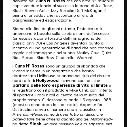
debutto dei
Guns N’ Roses
che con oltre 35 milioni di
copie vendute lancia al successo la band di Axl Rose,
Slash, Steven Adler, Izzy Stradlin Duff McKagan, è
piena di aneddoti che raccontano un’era di
trasgressione ed esagerazione.
Siamo alla fine degli anni ottanta, l’estetica rock
americana è basata sulla celebrazione dell’eccesso
(un’esasperazione forzata dell’immaginario dei
classici anni 70) e Los Angeles diventa il punto di
incontro di una generazione di band che non conosce
regole, nell’immagine e nel suono: Motley Crue, Quiet
Riot, Poison, Skid Row, Cinderella, Warrant.
I
Guns N’ Roses
sono un gruppo di sbandati che
vivono insieme in un magazzino che hanno
ribattezzato Hellhouse, suonano nei club del circuito
hard rock di
Hollywood
, scrivono canzoni che
parlano delle loro esperienze di vita al limite
e
le registrano con il produttore Mike Clink, con l’intento
di riportare il rock’n’roll al centro della musica del
proprio tempo. Ci riescono quando il 6 agosto 1988
(quasi un anno dopo la sua uscita), Appetite for
Destruction arriva al numero uno in classifica in
America: «
Pensavamo di aver fatto un disco che
poteva fare bene almeno quanto uno dei Motorhead
»
ha detto
Slash
, «
Invece nessuno voleva saperne, era