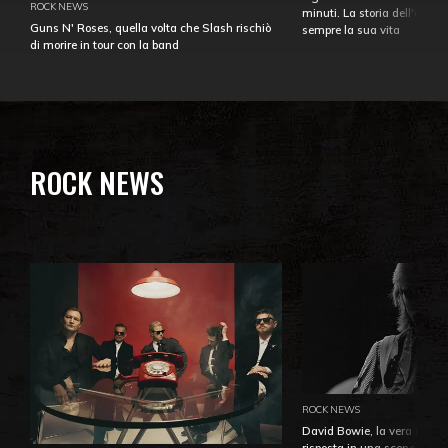
ROCK NEWS
minuti. La storia dell'over
Guns N' Roses, quella volta che Slash rischiò
sempre la sua vita
di morire in tour con la band
ROCK NEWS
ROCK NEWS
David Bowie, la vera identi
risposta in una sceneggiatu