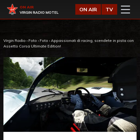
Vai al contenuto
Virgin Radio
ON AIR
ON AIR
TV
VIRGIN RADIO MOTEL
Virgin Radio
›
Foto
›
Foto
›
Appassionati di racing, scendete in pista con
Assetto Corsa Ultimate Edition!