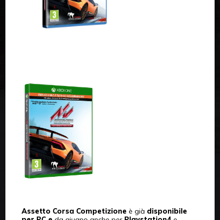
Assetto Corsa Competizione
è già
disponibile
per PC e
da giugno anche per
Playstation4
e