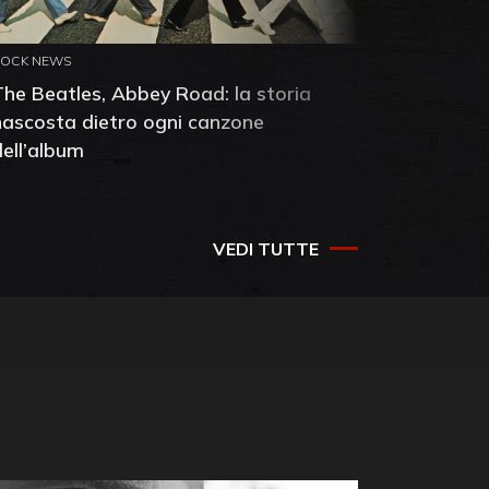
ROCK NEWS
ROCK NEW
The Beatles, Abbey Road: la storia
Neil You
nascosta dietro ogni canzone
dell'alb
dell’album
che salv
success
VEDI TUTTE