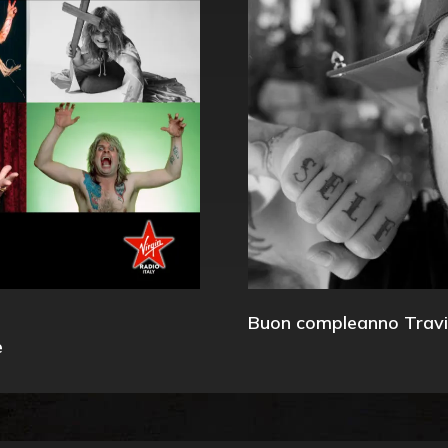
Buon compleanno Travi
e