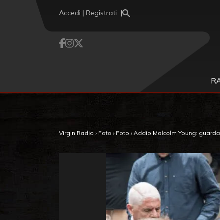
Vai al contenuto
Accedi | Registrati
R
Virgin Radio
›
Foto
›
Foto
›
Addio Malcolm Young: guarda l