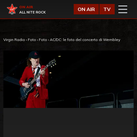
Vai al contenuto
Virgin Radio
ON AIR
ON AIR
TV
ALL NITE ROCK
Virgin Radio
›
Foto
›
Foto
›
AC/DC: le foto del concerto di Wembley