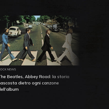
ROCK NEWS
ROCK NEW
The Beatles, Abbey Road: la storia
Neil You
nascosta dietro ogni canzone
dell'alb
dell’album
che salv
success