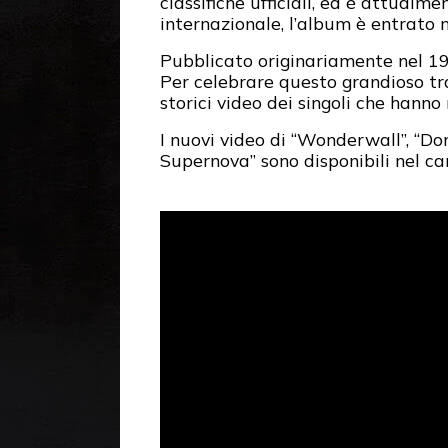
classifiche ufficiali, ed è attualm
internazionale, l’album è entrato n
Pubblicato originariamente nel 19
Per celebrare questo grandioso tra
storici video dei singoli che hanno
I nuovi video di “Wonderwall”, “Do
Supernova” sono disponibili nel c