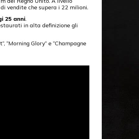
um del Regno Unito. A livello
 di vendite che supera i 22 milioni.
i 25 anni
.
taurati in alta definizione gli
 It”, “Morning Glory” e “Champagne