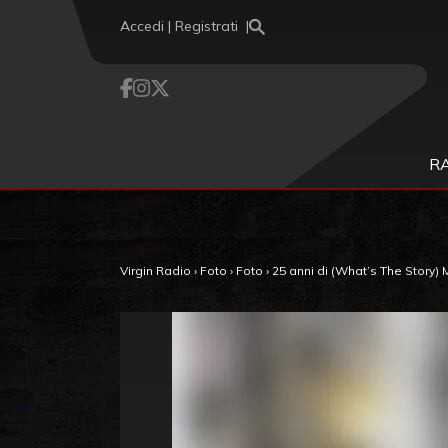
Vai al contenuto
Accedi | Registrati
R
Virgin Radio
›
Foto
›
Foto
›
25 anni di (What’s The Story) 