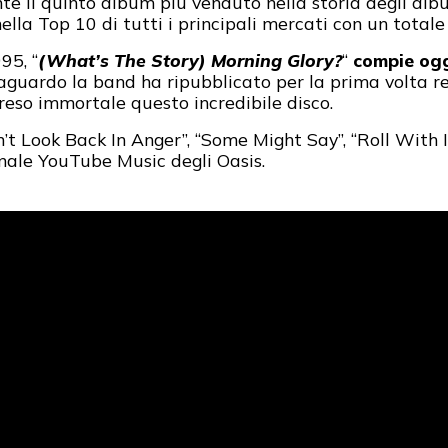
ente il quinto album più venduto nella storia degli alb
ella Top 10 di tutti i principali mercati con un totale
95, “
(What’s The Story) Morning Glory?
“
compie ogg
guardo la band ha ripubblicato per la prima volta res
 reso immortale questo incredibile disco.
n’t Look Back In Anger”, “Some Might Say”, “Roll With
anale YouTube Music degli Oasis.