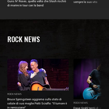
Guns N' Roses, quella volta che Slash rischiò
sempre la sua vita
di morire in tour con la band
ROCK NEWS
ROCK NEWS
Bruce Springsteen aggiorna sullo stato di
ROCK NEWS
salute di sua moglie Patti Scialfa: "Il tumore è
in remissione"
Dave Grohl tentò di aiutare