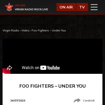
Vai al contenuto
Virgin Radio
ON AIR
ON AIR
TV
VIRGIN RADIO ROCK LIVE
Virgin Radio
›
Video
›
Foo Fighters – Under You
FOO FIGHTERS – UNDER YOU
24/07/2023
Condividi