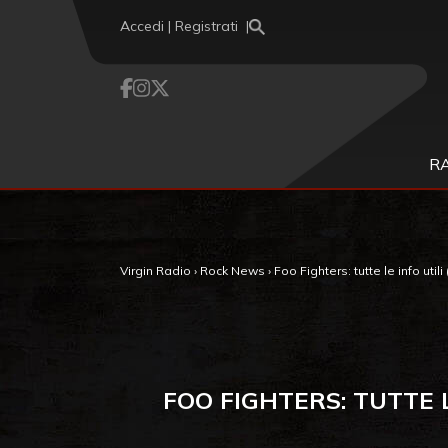
Vai al contenuto
Accedi | Registrati
R
Virgin Radio
›
Rock News
›
Foo Fighters: tutte le info util
FOO FIGHTERS: TUTTE LE