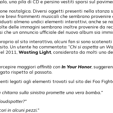
lo, una pila di CD e persino vestiti sparsi sul pavime
one nostalgica. Diversi oggetti presenti nella stanza s
ltare brevi frammenti musicali che sembrano provenire 
duati almeno undici elementi interattivi, anche se non
lte delle immagini sembrano inoltre provenire da recen
si che un annuncio ufficiale del nuovo album sia immi
oprio al sito interattivo, alcuni fan si sono scatenati
 sito. Un utente ha commentato: “
Chi si aspetta un Wa
 del 2011,
Wasting Light
, considerato da molti uno dei
percepire maggiori
affinità con
In Your Honor
, suggere
gato rispetto al passato.
ti legati agli elementi trovati sul sito dei Foo Fight
a chitarra sulla sinistra promette una vera bomba.”
Cloudspotter?”
ri in alcuni pezzi.”