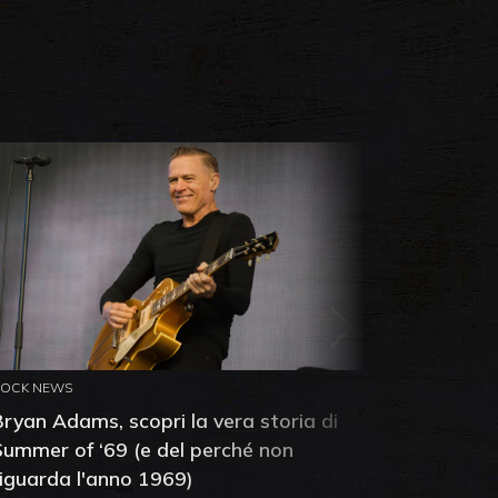
ROCK NEWS
ROCK NEW
Bryan Adams, scopri la vera storia di
Anthony 
Summer of ‘69 (e del perché non
mia amic
riguarda l'anno 1969)