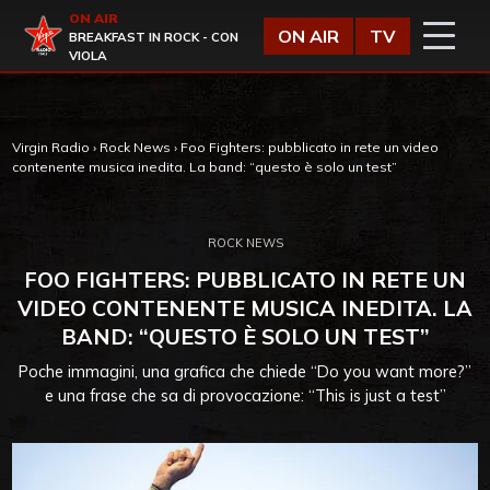
Vai al contenuto
ON AIR
Virgin Radio
ON AIR
TV
BREAKFAST IN ROCK - CON
VIOLA
Virgin Radio
›
Rock News
›
Foo Fighters: pubblicato in rete un video
contenente musica inedita. La band: “questo è solo un test”
ROCK NEWS
FOO FIGHTERS: PUBBLICATO IN RETE UN
VIDEO CONTENENTE MUSICA INEDITA. LA
BAND: “QUESTO È SOLO UN TEST”
Poche immagini, una grafica che chiede “Do you want more?”
e una frase che sa di provocazione: “This is just a test”