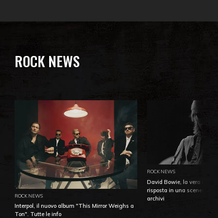
ROCK NEWS
ROCK NEWS
David Bowie, la vera identi
risposta in una sceneggiatu
ROCK NEWS
archivi
Interpol, il nuovo album "This Mirror Weighs a
Ton". Tutte le info