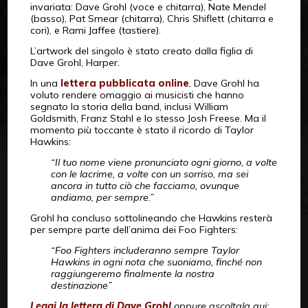
invariata: Dave Grohl (voce e chitarra), Nate Mendel
(basso), Pat Smear (chitarra), Chris Shiflett (chitarra e
cori), e Rami Jaffee (tastiere).
L’artwork del singolo è stato creato dalla figlia di
Dave Grohl, Harper.
In una
lettera pubblicata online
, Dave Grohl ha
voluto rendere omaggio ai musicisti che hanno
segnato la storia della band, inclusi William
Goldsmith, Franz Stahl e lo stesso Josh Freese. Ma il
momento più toccante è stato il ricordo di Taylor
Hawkins:
“Il tuo nome viene pronunciato ogni giorno, a volte
con le lacrime, a volte con un sorriso, ma sei
ancora in tutto ciò che facciamo, ovunque
andiamo, per sempre.”
Grohl ha concluso sottolineando che Hawkins resterà
per sempre parte dell’anima dei Foo Fighters:
“Foo Fighters includeranno sempre Taylor
Hawkins in ogni nota che suoniamo, finché non
raggiungeremo finalmente la nostra
destinazione”
Leggi la lettera di Dave Grohl
oppure ascoltala qui: