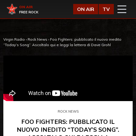
Vai al contenuto
Virgin Radio
ON AIR
ON AIR
TV
FREE ROCK
Virgin Radio
›
Rock News
›
Foo Fighters: pubblicato il nuovo inedito
“Today’s Song”. Ascoltalo qui e leggi la lettera di Dave Grohl
ROCK NEWS
FOO FIGHTERS: PUBBLICATO IL
NUOVO INEDITO “TODAY’S SONG”.