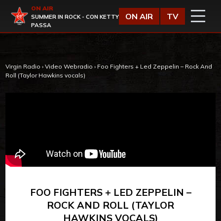
Vai al contenuto
ON AIR
Virgin Radio
ON AIR
TV
SUMMER IN ROCK - CON KETTY
PASSA
Virgin Radio
›
Video Webradio
›
Foo Fighters + Led Zeppelin – Rock And
Roll (Taylor Hawkins vocals)
FOO FIGHTERS + LED ZEPPELIN –
ROCK AND ROLL (TAYLOR
HAWKINS VOCALS)