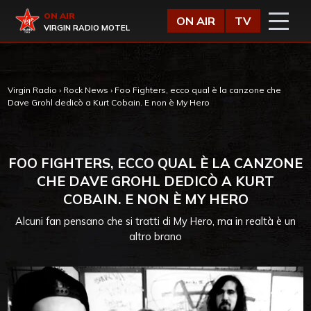
Vai al contenuto
Virgin Radio
ON AIR
ON AIR
TV
VIRGIN RADIO MOTEL
Virgin Radio
›
Rock News
›
Foo Fighters, ecco qual è la canzone che
Dave Grohl dedicò a Kurt Cobain. E non è My Hero
FOO FIGHTERS, ECCO QUAL È LA CANZONE
CHE DAVE GROHL DEDICÒ A KURT
COBAIN. E NON È MY HERO
Alcuni fan pensano che si tratti di My Hero, ma in realtà è un
altro brano