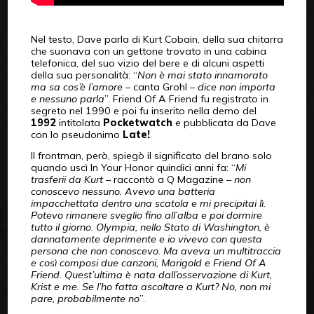
Nel testo, Dave parla di Kurt Cobain, della sua chitarra
che suonava con un gettone trovato in una cabina
telefonica, del suo vizio del bere e di alcuni aspetti
della sua personalità: “
Non è mai stato innamorato
ma sa cos’è l’amore
– canta Grohl –
dice non importa
e nessuno parla
”. Friend Of A Friend fu registrato in
segreto nel 1990 e poi fu inserito nella demo del
1992
intitolata
Pocketwatch
e pubblicata da Dave
con lo pseudonimo
Late!
.
Il frontman, però, spiegò il significato del brano solo
quando uscì In Your Honor quindici anni fa: “
Mi
trasferii da Kurt
– raccontò a Q Magazine –
non
conoscevo nessuno. Avevo una batteria
impacchettata dentro una scatola e mi precipitai lì.
Potevo rimanere sveglio fino all’alba e poi dormire
tutto il giorno. Olympia, nello Stato di Washington, è
dannatamente deprimente e io vivevo con questa
persona che non conoscevo. Ma aveva un multitraccia
e così composi due canzoni, Marigold e Friend Of A
Friend. Quest’ultima è nata dall’osservazione di Kurt,
Krist e me. Se l’ho fatta ascoltare a Kurt? No, non mi
pare, probabilmente no
”.