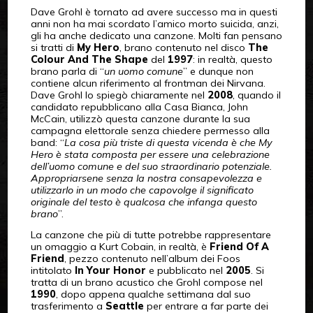
Dave Grohl è tornato ad avere successo ma in questi
anni non ha mai scordato l’amico morto suicida, anzi,
gli ha anche dedicato una canzone. Molti fan pensano
si tratti di
My Hero
, brano contenuto nel disco
The
Colour And The Shape
del
1997
: in realtà, questo
brano parla di “
un uomo comune
” e dunque non
contiene alcun riferimento al frontman dei Nirvana.
Dave Grohl lo spiegò chiaramente nel
2008
, quando il
candidato repubblicano alla Casa Bianca, John
McCain, utilizzò questa canzone durante la sua
campagna elettorale senza chiedere permesso alla
band: “
La cosa più triste di questa vicenda è che My
Hero è stata composta per essere una celebrazione
dell’uomo comune e del suo straordinario potenziale.
Appropriarsene senza la nostra consapevolezza e
utilizzarlo in un modo che capovolge il significato
originale del testo è qualcosa che infanga questo
brano
”.
La canzone che più di tutte potrebbe rappresentare
un omaggio a Kurt Cobain, in realtà, è
Friend Of A
Friend
, pezzo contenuto nell’album dei Foos
intitolato
In Your Honor
e pubblicato nel
2005
. Si
tratta di un brano acustico che Grohl compose nel
1990
, dopo appena qualche settimana dal suo
trasferimento a
Seattle
per entrare a far parte dei