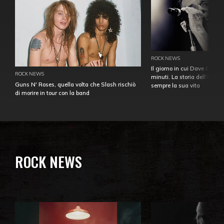
ROCK NEWS
Il giorno in cui Dave Gahan
ROCK NEWS
minuti. La storia dell'over
Guns N' Roses, quella volta che Slash rischiò
sempre la sua vita
di morire in tour con la band
ROCK NEWS