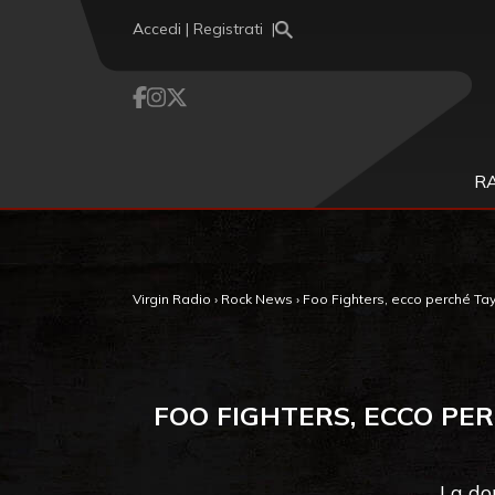
Vai al contenuto
Accedi | Registrati
R
Virgin Radio
›
Rock News
›
Foo Fighters, ecco perché Tay
FOO FIGHTERS, ECCO PE
La do