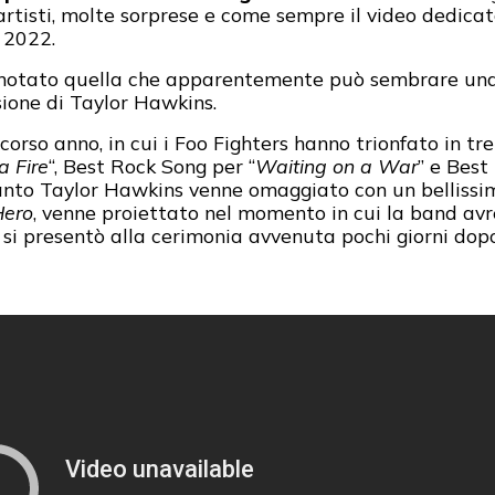
 artisti, molte sorprese e come sempre il video dedica
l 2022.
otato quella che apparentemente può sembrare una
sione di Taylor Hawkins.
corso anno, in cui i Foo Fighters hanno trionfato in t
a Fire
“, Best Rock Song per “
Waiting on a War
” e Bes
anto Taylor Hawkins venne omaggiato con un bellissimo
Hero
, venne proiettato nel momento in cui la band avr
n si presentò alla cerimonia avvenuta pochi giorni do